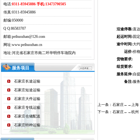
电话:
0311-85945886 手机:13473790505
传真:0311-85945886
邮编:050000
Q Q:
86583707
沿途停靠:
直
邮箱:peihuozhan@126.com
起运时间:
固定
途中时间:
大约
网址:www.peihuozhan.cn
运价:
价
地址:河北省石家庄市南二环华明停车场院内
货物要求:
组货要求:
服务项目
服务延伸:
自
石家庄长途运输
备注:
服务电
石家庄短途运输
石家庄大件运输
上一条：
石家庄←→上海
石家庄专线运输
下一条：
石家庄←→杭州
石家庄仓储配送
石家庄特种运输